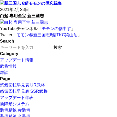
2021年2月23日
白起 専用至宝 新三國志
YouTubeチャンネル「
モモンの物申す
」
Twitter「
モモン@新三国志6鯖TKG梁山泊
」
Search
Category
アップデート情報
武将情報
雑談
Page
怒気回転早見表 UR武将
怒気回転早見表 SSR武将
アップデート年表
新陣形システム
装備精錬 赤装備
装備精錬 金装備