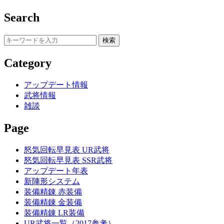
Search
Category
アップデート情報
武将情報
雑談
Page
怒気回転早見表 UR武将
怒気回転早見表 SSR武将
アップデート年表
新陣形システム
装備精錬 赤装備
装備精錬 金装備
装備精錬 LR装備
UR武将一覧（2017参考）