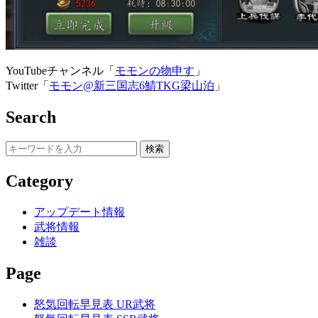
YouTubeチャンネル「
モモンの物申す
」
Twitter「
モモン@新三国志6鯖TKG梁山泊
」
Search
Category
アップデート情報
武将情報
雑談
Page
怒気回転早見表 UR武将