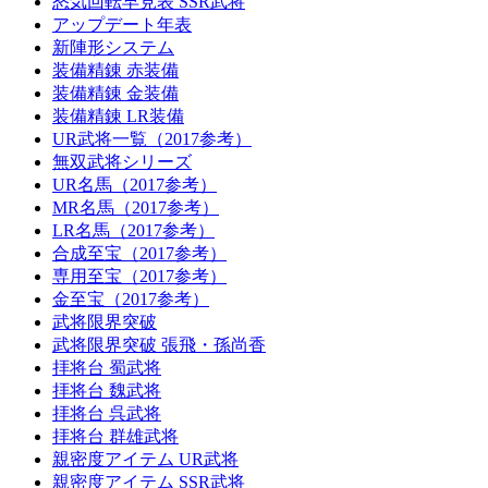
怒気回転早見表 SSR武将
アップデート年表
新陣形システム
装備精錬 赤装備
装備精錬 金装備
装備精錬 LR装備
UR武将一覧（2017参考）
無双武将シリーズ
UR名馬（2017参考）
MR名馬（2017参考）
LR名馬（2017参考）
合成至宝（2017参考）
専用至宝（2017参考）
金至宝（2017参考）
武将限界突破
武将限界突破 張飛・孫尚香
拝将台 蜀武将
拝将台 魏武将
拝将台 呉武将
拝将台 群雄武将
親密度アイテム UR武将
親密度アイテム SSR武将