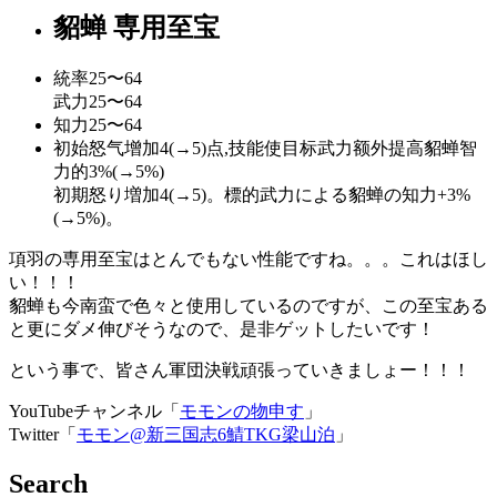
貂蝉 専用至宝
統率
25〜64
武力
25〜64
知力
25〜64
初始怒气增加4(→5)点,技能使目标武力额外提高貂蝉智
力的3%(→5%)
初期怒り増加4(→5)。標的武力による貂蝉の知力+3%
(→5%)。
項羽の専用至宝はとんでもない性能ですね。。。これはほし
い！！！
貂蝉も今南蛮で色々と使用しているのですが、この至宝ある
と更にダメ伸びそうなので、是非ゲットしたいです！
という事で、皆さん軍団決戦頑張っていきましょー！！！
YouTubeチャンネル「
モモンの物申す
」
Twitter「
モモン@新三国志6鯖TKG梁山泊
」
Search