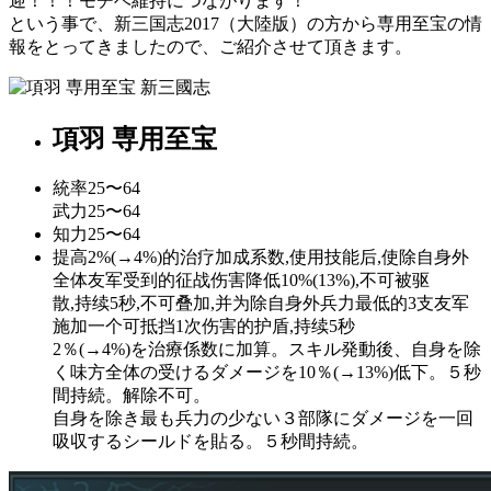
迎！！！モチベ維持につながります！
という事で、新三国志2017（大陸版）の方から専用至宝の情
報をとってきましたので、ご紹介させて頂きます。
項羽 専用至宝
統率
25〜64
武力
25〜64
知力
25〜64
提高2%(→4%)的治疗加成系数,使用技能后,使除自身外
全体友军受到的征战伤害降低10%(13%),不可被驱
散,持续5秒,不可叠加,并为除自身外兵力最低的3支友军
施加一个可抵挡1次伤害的护盾,持续5秒
2％(→4%)を治療係数に加算。スキル発動後、自身を除
く味方全体の受けるダメージを10％(→13%)低下。５秒
間持続。解除不可。
自身を除き最も兵力の少ない３部隊にダメージを一回
吸収するシールドを貼る。５秒間持続。