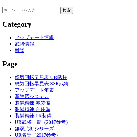
Category
アップデート情報
武将情報
雑談
Page
怒気回転早見表 UR武将
怒気回転早見表 SSR武将
アップデート年表
新陣形システム
装備精錬 赤装備
装備精錬 金装備
装備精錬 LR装備
UR武将一覧（2017参考）
無双武将シリーズ
UR名馬（2017参考）