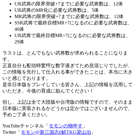
UR武将の限界突破+7までに必要な武将数は、12体
UR武将のMR化に必要な武将数は、5体
MR武将の限界突破+7までに必要な武将数は、12体
SSR武将で最終目標MR+7になるのに必要な武将数は、
46体
UR武将で最終目標MR+7になるのに必要な武将数は、
29体
ラストは、とんでもない武将数が求められることになりま
す。
正直自分も配信時驚愕な数字過ぎてため息混じりでしたが、
この情報を先行して仕入れる事ができたことは、本当に大き
いと感じております。
是非日本版をプレイしている皆さん、上記の情報を活用して
いただき、今後の育成に励んでください！
但し、上記は全て大陸版や台湾版の情報ですので、そのまま
日本版に実装されるかどうかは定かではございませんので、
予めご了承ください。
YouTubeチャンネル「
モモンの物申す
」
Twitter「
モモン@新三国志6鯖TKG梁山泊
」