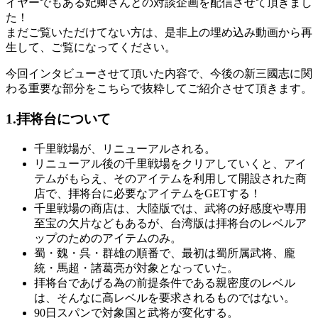
イヤーでもある妃卿さんとの対談企画を配信させて頂きまし
た！
まだご覧いただけてない方は、是非上の埋め込み動画から再
生して、ご覧になってください。
今回インタビューさせて頂いた内容で、今後の新三國志に関
わる重要な部分をこちらで抜粋してご紹介させて頂きます。
1.拝将台について
千里戦場が、リニューアルされる。
リニューアル後の千里戦場をクリアしていくと、アイ
テムがもらえ、そのアイテムを利用して開設された商
店で、拝将台に必要なアイテムをGETする！
千里戦場の商店は、大陸版では、武将の好感度や専用
至宝の欠片などもあるが、台湾版は拝将台のレベルア
ップのためのアイテムのみ。
蜀・魏・呉・群雄の順番で、最初は蜀所属武将、龐
統・馬超・諸葛亮が対象となっていた。
拝将台であげる為の前提条件である親密度のレベル
は、そんなに高レベルを要求されるものではない。
90日スパンで対象国と武将が変化する。