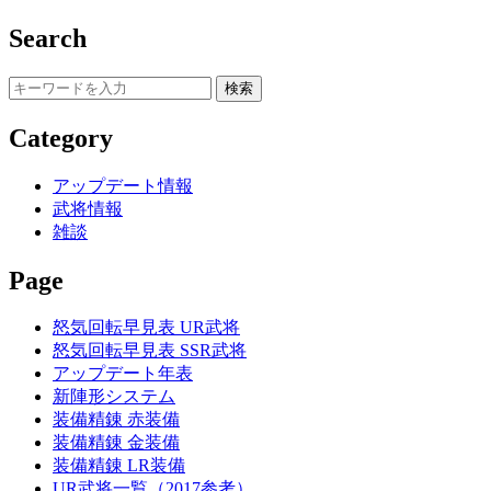
Search
Category
アップデート情報
武将情報
雑談
Page
怒気回転早見表 UR武将
怒気回転早見表 SSR武将
アップデート年表
新陣形システム
装備精錬 赤装備
装備精錬 金装備
装備精錬 LR装備
UR武将一覧（2017参考）