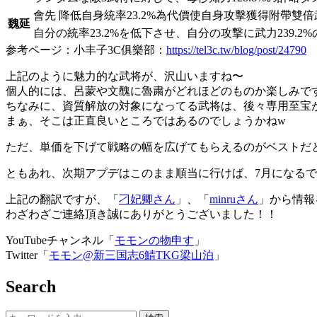
會先 降低自身統率23.2%為代價使自身攻擊獲得附帶雙倍武
魏延
自分の統率23.2%を低下させ、自分の攻撃に武力239.
参考ページ：小丰子3C俱樂部：
https://tel3c.tw/blog/post/24790
上記のように魅力的な武将が、沢山いますね〜
個人的には、呂蒙や文醜に魯粛がどれほどのものか楽しみで
ちなみに、資質解放の対象になってる武将は、後々専用至宝
まぁ、そこは正直良いところではあるのでしょうかねw
ただ、単価を下げて戦略の幅を広げてもらえるのがベストだ
ともあれ、次期アプデはこのまま順当に行けば、7月になる
上記の翻訳ですが、「
刁妃卿さん
」、「
minruさん
」から情報
わざわざご連絡頂き誠にありがとうございました！！
YouTubeチャンネル「
モモンの物申す
」
Twitter「
モモン@新三国志6鯖TKG梁山泊
」
Search