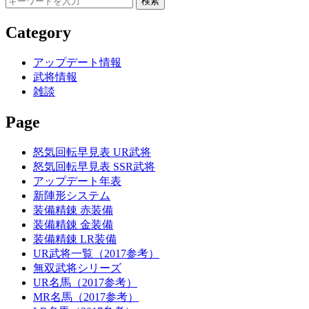
Category
アップデート情報
武将情報
雑談
Page
怒気回転早見表 UR武将
怒気回転早見表 SSR武将
アップデート年表
新陣形システム
装備精錬 赤装備
装備精錬 金装備
装備精錬 LR装備
UR武将一覧（2017参考）
無双武将シリーズ
UR名馬（2017参考）
MR名馬（2017参考）