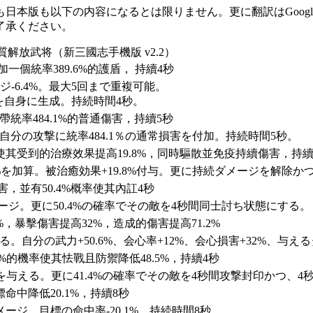
日本版も以下の内容になるとは限りません。更に翻訳はGoog
了承ください。
質解放武将（新三國志手機版 v2.2）
個統率389.6%的護盾， 持續4秒
ジ-6.4%。最大5回まで重複可能。
ドを自身に生成。持続時間4秒。
率484.1%的普通傷害，持續5秒
分の攻撃に統率484.1％の通常損害を付加。持続時間5秒。
並使其受到的治療效果提高19.8%，同時驅散並免疫持續傷害，持續
3%を加算。被治癒効果+19.8%付与。更に持続ダメージを解除か
，並有50.4%概率使其內訌4秒
ージ。更に50.4%の確率でその敵を4秒間同士討ち状態にする。
，暴擊傷害提高32%，造成的傷害提高71.2%
分の武力+50.6%、会心率+12%、会心損害+32%、与える
4%的機率使其怯戰且防禦降低48.5%，持續4秒
を与える。更に41.4%の確率でその敵を4秒間攻撃封印かつ、4秒
命中降低20.1%，持續8秒
ージ。目標の命中率-20.1%。持続時間8秒。