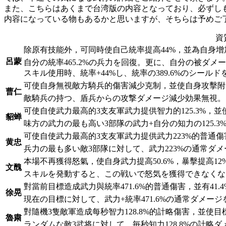
また、こちらはあくまで台湾版の内容となっており、必ずしも
内容になっている物もあるかと思いますが、そちらは予めご
資
除原有技能外，可同時使自己統率提高44%，並為自身增加一
呂蒙
自分の統率465.2%の兵力を回復。更に、自分の被ダメー
スキル使用時、統率+44%し、統率の389.6%のシール
可使自身無視敵方騎兵的傷害減少克制，並使自身攻擊附帶統
曹仁
敵騎兵の持つ、盾兵からの攻撃ダメージ減少効果無視。自
可使自使武力最高的3支友軍武力提供智力的125.3%，
貂蝉
味方の武力の最も高い3部隊の武力+自分の知力の125.
可使自使武力最高的3支友軍武力提供武力223%的普通傷害
黄忠
兵力の最も多い敵3部隊に対して、武力223%の通常ダメ
本場不再獲得怒氣，使自身武力提高50.6%，暴擊提高12%
文醜
スキルを発動すると、この戦いで怒気を獲得できなくなる。自
對當前目標造成武力與統率471.6%的普通傷害，並有41.
徐晃
現在の目標に対して、武力+統率471.6%の通常ダメージ
對隨機3隻敵軍造成每秒智力128.8%的計略傷害，並使目標
魯粛
ランダムな敵3武将に対して、毎秒知力128.8%の計略ダメ